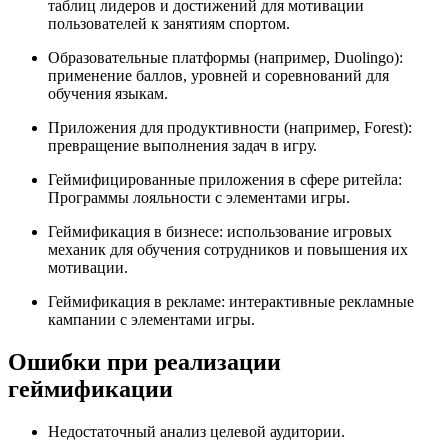
таблиц лидеров и достижений для мотивации
пользователей к занятиям спортом.
Образовательные платформы (например, Duolingo):
применение баллов, уровней и соревнований для
обучения языкам.
Приложения для продуктивности (например, Forest):
превращение выполнения задач в игру.
Геймифицированные приложения в сфере ритейла:
Программы лояльности с элементами игры.
Геймификация в бизнесе: использование игровых
механик для обучения сотрудников и повышения их
мотивации.
Геймификация в рекламе: интерактивные рекламные
кампании с элементами игры.
Ошибки при реализации
геймификации
Недостаточный анализ целевой аудитории.