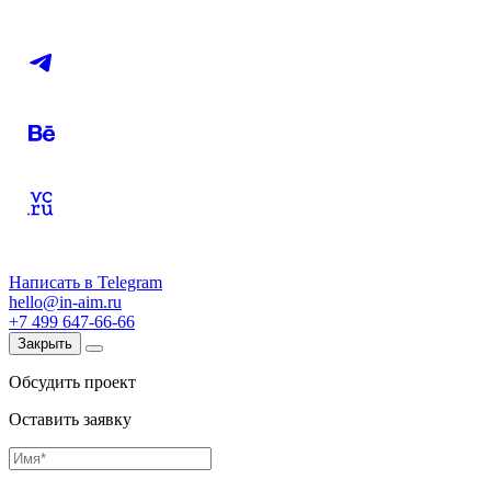
Написать в Telegram
hello@in-aim.ru
+7 499 647-66-66
Закрыть
Обсудить проект
Оставить заявку