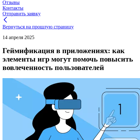
Отзывы
Контакты
Отправить заявку
Вернуться на прошлую страницу
14 апреля 2025
Геймификация в приложениях: как
элементы игр могут помочь повысить
вовлеченность пользователей