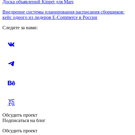
Доска объявлений Kinpet для Mars
Внедрение системы планирования расписания сборщиков:
кейс одного из лидеров E-Commerce в России
Следите за нами:
Обсудить проект
Подписаться на блог
Обсудить проект