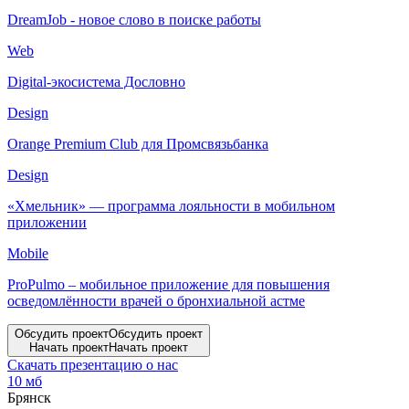
DreamJob - новое слово в поиске работы
Web
Digital-экосистема Дословно
Design
Orange Premium Club для Промсвязьбанка
Design
«Хмельник» — программа лояльности в мобильном
приложении
Mobile
ProPulmo – мобильное приложение для повышения
осведомлённости врачей о бронхиальной астме
Обсудить проект
Обсудить проект
Начать проект
Начать проект
Скачать презентацию о нас
10 мб
Брянск