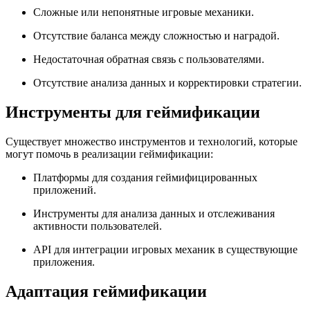
Сложные или непонятные игровые механики.
Отсутствие баланса между сложностью и наградой.
Недостаточная обратная связь с пользователями.
Отсутствие анализа данных и корректировки стратегии.
Инструменты для геймификации
Существует множество инструментов и технологий, которые
могут помочь в реализации геймификации:
Платформы для создания геймифицированных
приложений.
Инструменты для анализа данных и отслеживания
активности пользователей.
API для интеграции игровых механик в существующие
приложения.
Адаптация геймификации