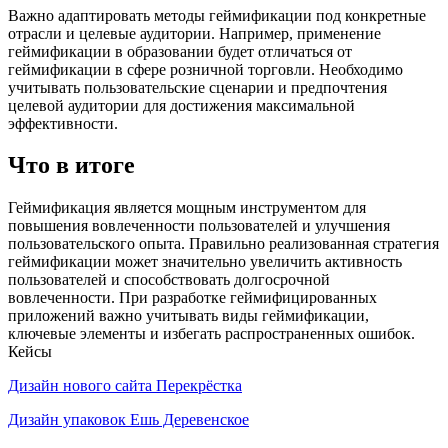
Важно адаптировать методы геймификации под конкретные
отрасли и целевые аудитории. Например, применение
геймификации в образовании будет отличаться от
геймификации в сфере розничной торговли. Необходимо
учитывать пользовательские сценарии и предпочтения
целевой аудитории для достижения максимальной
эффективности.
Что в итоге
Геймификация является мощным инструментом для
повышения вовлеченности пользователей и улучшения
пользовательского опыта. Правильно реализованная стратегия
геймификации может значительно увеличить активность
пользователей и способствовать долгосрочной
вовлеченности. При разработке геймифицированных
приложений важно учитывать виды геймификации,
ключевые элементы и избегать распространенных ошибок.
Кейсы
Дизайн нового сайта Перекрёстка
Дизайн упаковок Ешь Деревенское