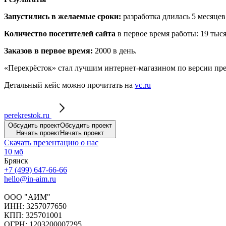
Запустились в желаемые сроки:
разработка длилась 5 месяцев
Количество посетителей сайта
в первое время работы: 19 тыся
Заказов в первое время:
2000 в день.
«Перекрёсток» стал лучшим интернет-магазином по версии пре
Детальный кейс можно прочитать на
vc.ru
perekrestok.ru
Обсудить проект
Обсудить проект
Начать проект
Начать проект
Скачать презентацию о нас
10 мб
Брянск
+7 (499) 647-66-66
hello@in-aim.ru
ООО "АИМ"
ИНН: 3257077650
КПП: 325701001
ОГРН: 1203200007295