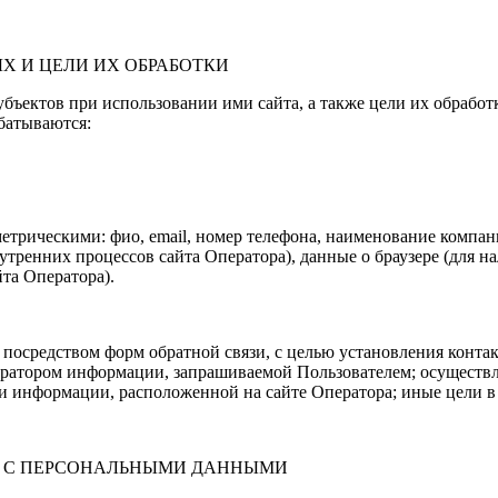
Х И ЦЕЛИ ИХ ОБРАБОТКИ
ъектов при использовании ими сайта, а также цели их обработ
батываются:
рическими: фио, email, номер телефона, наименование компании
утренних процессов сайта Оператора), данные о браузере (для н
та Оператора).
посредством форм обратной связи, с целью установления контак
ператором информации, запрашиваемой Пользователем; осущест
 и информации, расположенной на сайте Оператора; иные цели в
М С ПЕРСОНАЛЬНЫМИ ДАННЫМИ