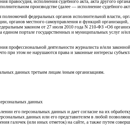
ия правосудия, исполнения судебного акта, акта другого орга
сполнительном производстве (далее — исполнение судебного акт
я полномочий федеральных органов исполнительной власти, ор
ции, органов местного самоуправления и функций организаций,
деральным законом от 27 июля 2010 года N 210-ФЗ «Об органи
на едином портале государственных и муниципальных услуг и/
ния профессиональной деятельности журналиста и/или законной
 что при этом не нарушаются права и законные интересы субъек
альных данных третьим лицам /иным организациям.
 персональных данных
нии его персональных данных и дает согласие на их обработку 
рсональных данных или его представителем в любой позволяюще
ления галочек (или иных отметок) на сайте, а также путем сов