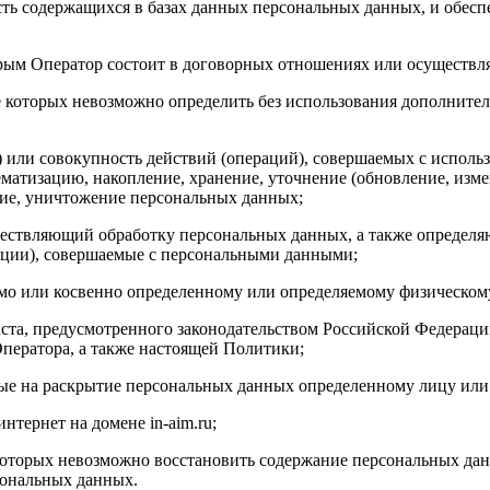
ь содержащихся в базах данных персональных данных, и обес
орым Оператор состоит в договорных отношениях или осуществл
е которых невозможно определить без использования дополнит
или совокупность действий (операций), совершаемых с использ
ематизацию, накопление, хранение, уточнение (обновление, измен
ение, уничтожение персональных данных;
ествляющий обработку персональных данных, а также определя
ации), совершаемые с персональными данными;
мо или косвенно определенному или определяемому физическому
раста, предусмотренного законодательством Российской Федерац
Оператора, а также настоящей Политики;
ые на раскрытие персональных данных определенному лицу или
тернет на домене in-aim.ru;
 которых невозможно восстановить содержание персональных д
сональных данных.