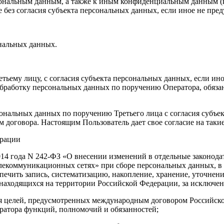
нальным данным, а также к иным конфиденциальным данным (ко
е без согласия субъекта персональных данных, если иное не пре
нальных данных.
тьему лицу, с согласия субъекта персональных данных, если ин
обработку персональных данных по поручению Оператора, обяз
сональных данных по поручению Третьего лица с согласия субъе
 договора. Настоящим Пользователь дает свое согласие на такие
ерации
2014 года N 242-ФЗ «О внесении изменений в отдельные законод
лекоммуникационных сетях» при сборе персональных данных, в
печить запись, систематизацию, накопление, хранение, уточнен
находящихся на территории Российской Федерации, за исключен
я целей, предусмотренных международным договором Российско
ратора функций, полномочий и обязанностей;