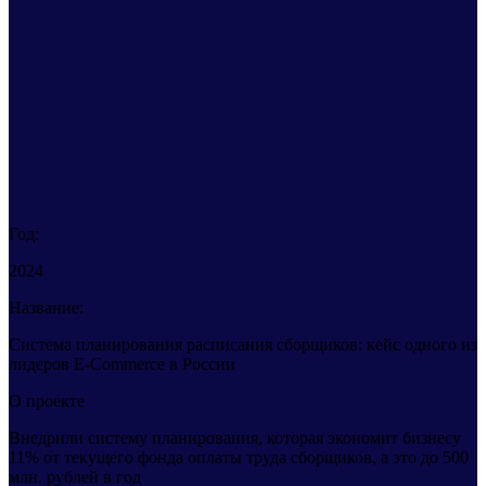
Год:
2024
Название:
Система планирования расписания сборщиков: кейс одного из
лидеров E-Commerce в России
О проекте
Внедрили систему планирования, которая экономит бизнесу
11% от текущего фонда оплаты труда сборщиков, а это до 500
млн. рублей в год