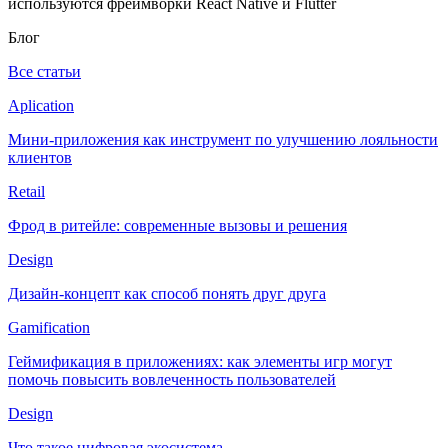
используются фреймворки React Native и Flutter
Блог
Все статьи
Aplication
Мини-приложения как инструмент по улучшению лояльности
клиентов
Retail
Фрод в ритейле: современные вызовы и решения
Design
Дизайн-концепт как способ понять друг друга
Gamification
Геймификация в приложениях: как элементы игр могут
помочь повысить вовлеченность пользователей
Design
Что такое цифровая экосистема