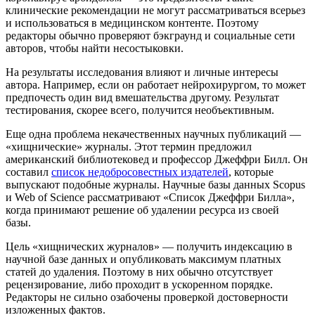
клинические рекомендации не могут рассматриваться всерьез
и использоваться в медицинском контенте. Поэтому
редакторы обычно проверяют бэкграунд и социальные сети
авторов, чтобы найти несостыковки.
На результаты исследования влияют и личные интересы
автора. Например, если он работает нейрохирургом, то может
предпочесть один вид вмешательства другому. Результат
тестирования, скорее всего, получится необъективным.
Еще одна проблема некачественных научных публикаций —
«хищнические» журналы. Этот термин предложил
американский библиотековед и профессор Джеффри Билл. Он
составил
список недобросовестных издателей
, которые
выпускают подобные журналы. Научные базы данных Scopus
и Web of Science рассматривают «Список Джеффри Билла»,
когда принимают решение об удалении ресурса из своей
базы.
Цель «хищнических журналов» — получить индексацию в
научной базе данных и опубликовать максимум платных
статей до удаления. Поэтому в них обычно отсутствует
рецензирование, либо проходит в ускоренном порядке.
Редакторы не сильно озабочены проверкой достоверности
изложенных фактов.