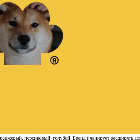
анжевый, персиковый, голубой. Бренд планирует расширять ассор