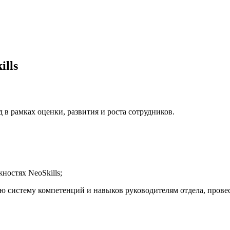
lls
од в рамках оценки, развития и роста сотрудников.
жностях NeoSkills;
вою систему компетенций и навыков руководителям отдела, пров